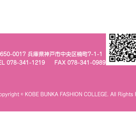
650-0017 兵庫県神戸市中央区楠町7-1-1
EL 078-341-1219
FAX 078-341-0989
opyright © KOBE BUNKA FASHION COLLEGE.
All Rights