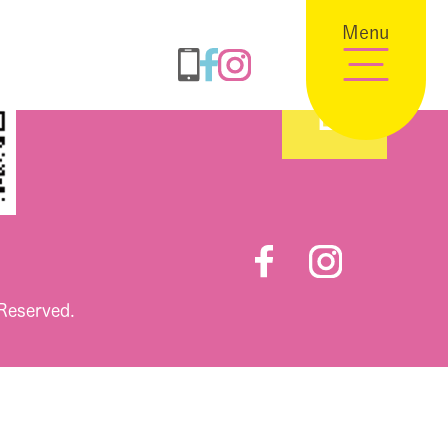
Menu
 Reserved.