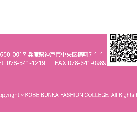
650-0017 兵庫県神戸市中央区楠町7-1-1
EL 078-341-1219
FAX 078-341-0989
opyright © KOBE BUNKA FASHION COLLEGE.
All Rights