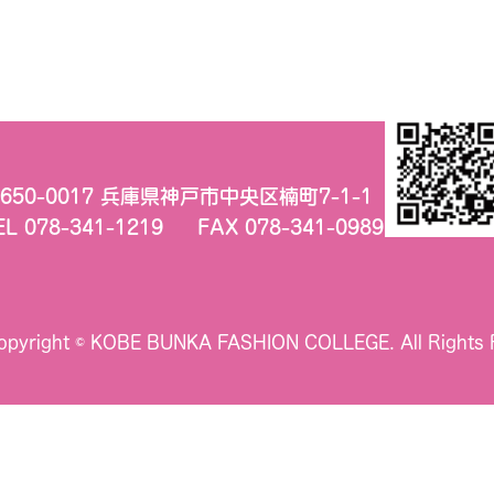
650-0017 兵庫県神戸市中央区楠町7-1-1
EL 078-341-1219
FAX 078-341-0989
opyright © KOBE BUNKA FASHION COLLEGE.
All Rights