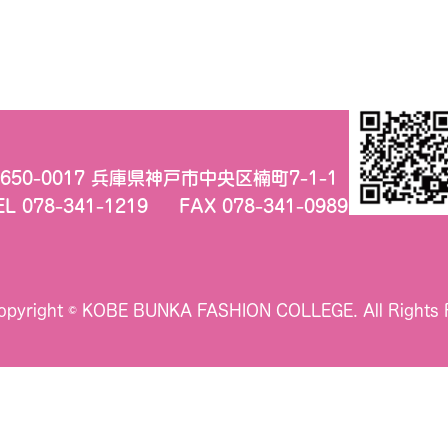
650-0017 兵庫県神戸市中央区楠町7-1-1
EL 078-341-1219
FAX 078-341-0989
opyright © KOBE BUNKA FASHION COLLEGE.
All Rights