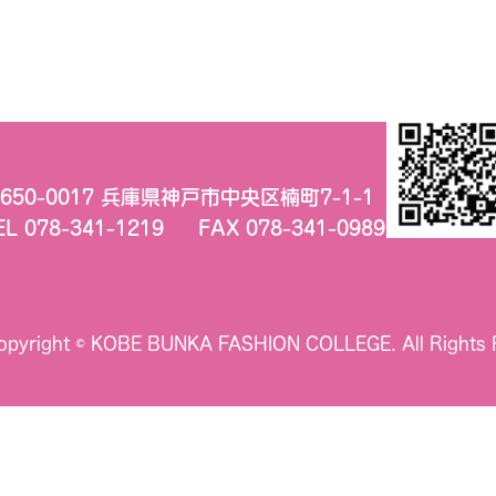
650-0017 兵庫県神戸市中央区楠町7-1-1
EL 078-341-1219
FAX 078-341-0989
opyright © KOBE BUNKA FASHION COLLEGE.
All Rights