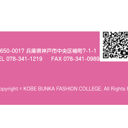
650-0017 兵庫県神戸市中央区楠町7-1-1
EL 078-341-1219
FAX 078-341-0989
opyright © KOBE BUNKA FASHION COLLEGE.
All Rights