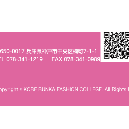
650-0017 兵庫県神戸市中央区楠町7-1-1
EL 078-341-1219
FAX 078-341-0989
opyright © KOBE BUNKA FASHION COLLEGE.
All Rights