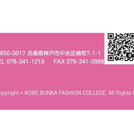
650-0017 兵庫県神戸市中央区楠町7-1-1
EL 078-341-1219
FAX 078-341-0989
opyright © KOBE BUNKA FASHION COLLEGE.
All Rights