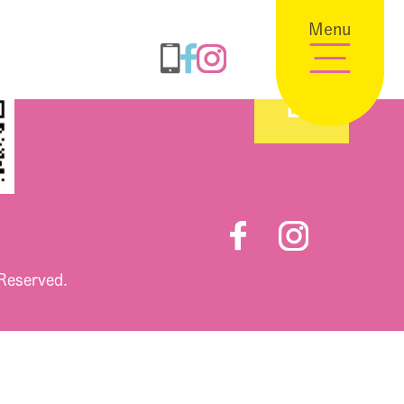
Menu
 Reserved.