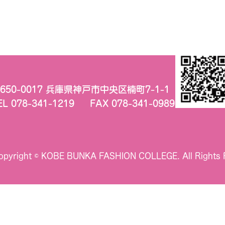
650-0017 兵庫県神戸市中央区楠町7-1-1
EL 078-341-1219
FAX 078-341-0989
opyright © KOBE BUNKA FASHION COLLEGE.
All Rights