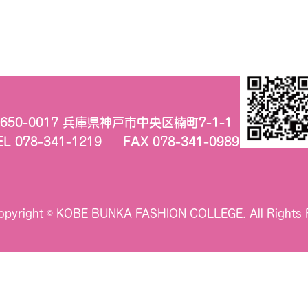
650-0017 兵庫県神戸市中央区楠町7-1-1
EL 078-341-1219
FAX 078-341-0989
opyright © KOBE BUNKA FASHION COLLEGE.
All Rights